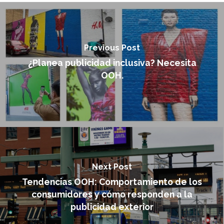
Previous Post
¿Planea publicidad inclusiva? Necesita
OOH.
Next Post
Tendencias OOH: Comportamiento de los
consumidores y cómo responden a la
publicidad exterior